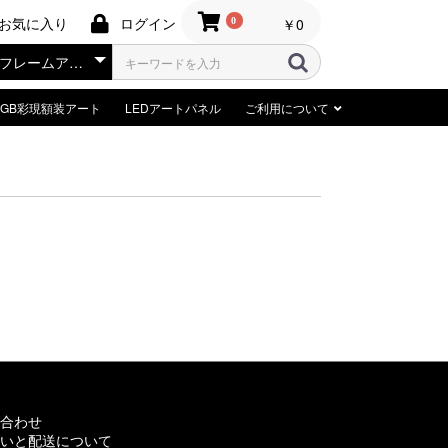
お気に入り
ログイン
￥0
0
RGB彩現額装アート
LEDアートパネル
ご利用について
合わせ
いと配送について