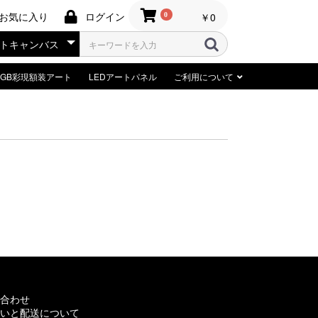
お気に入り
ログイン
￥0
0
RGB彩現額装アート
LEDアートパネル
ご利用について
合わせ
いと配送について